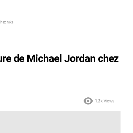
 chez Nike
ature de Michael Jordan chez
1.2k
Views