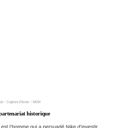
leck – Capture d’écran – MGM
partenariat historique
st l’homme qui a persuadé Nike d’investir