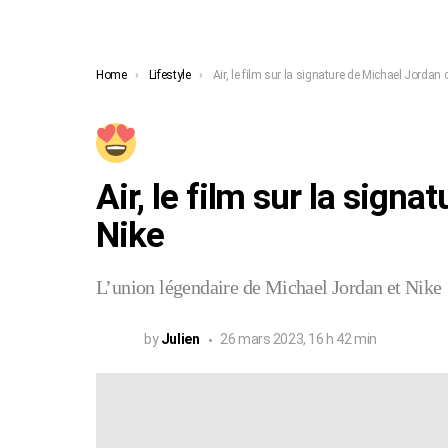
You are here:
Home
Lifestyle
Air, le film sur la signature de Michael Jordan
Air, le film sur la sign
Nike
L’union légendaire de Michael Jordan et Nike
by
Julien
26 mars 2023, 16 h 42 min