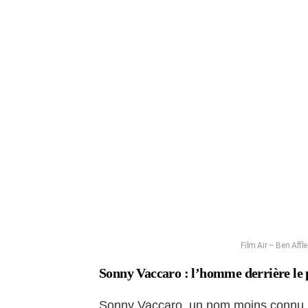
Film Air – Ben Aff
Sonny Vaccaro : l’homme derrière le 
Sonny Vaccaro, un nom moins connu, e