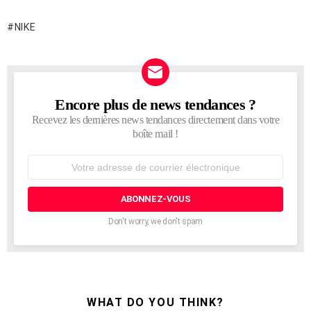
NIKE
Encore plus de news tendances ?
NEWSLETTER
Recevez les dernières news tendances directement dans votre
boîte mail !
Adresse
de
courrier
électronique:
Don't worry, we don't spam
WHAT DO YOU THINK?