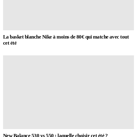
La basket blanche Nike à moins de 80€ qui matche avec tout
cet été
New Balance 530 vs 550 : laquelle choisir cet été ?