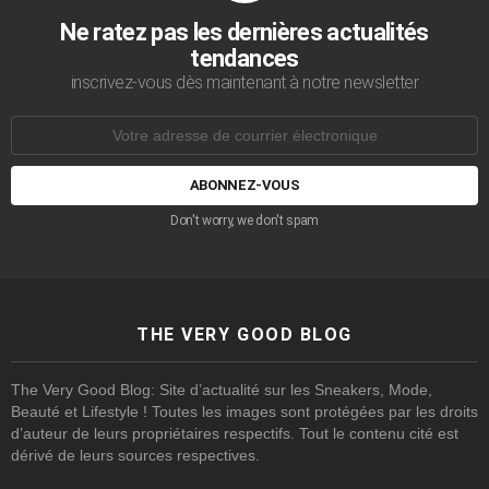
Ne ratez pas les dernières actualités
tendances
inscrivez-vous dès maintenant à notre newsletter
Adresse
de
courrier
électronique:
Don't worry, we don't spam
THE VERY GOOD BLOG
The Very Good Blog: Site d’actualité sur les Sneakers, Mode,
Beauté et Lifestyle ! Toutes les images sont protégées par les droits
d’auteur de leurs propriétaires respectifs. Tout le contenu cité est
dérivé de leurs sources respectives.