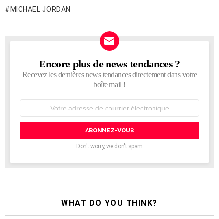
MICHAEL JORDAN
Encore plus de news tendances ?
NEWSLETTER
Recevez les dernières news tendances directement dans votre
boîte mail !
Adresse
de
courrier
électronique:
Don't worry, we don't spam
WHAT DO YOU THINK?