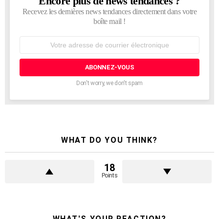
Encore plus de news tendances ?
Recevez les dernières news tendances directement dans votre
boîte mail !
Adresse
de
courrier
électronique:
Don't worry, we don't spam
WHAT DO YOU THINK?
18
Points
WHAT'S YOUR REACTION?