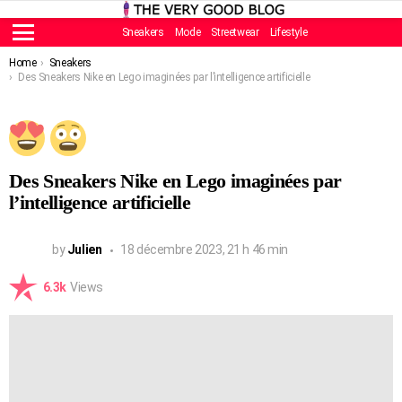
Sneakers
Mode
Streetwear
Lifestyle
Menu
You are here:
Home
Sneakers
Des Sneakers Nike en Lego imaginées par l’intelligence artificielle
Des Sneakers Nike en Lego imaginées par
l’intelligence artificielle
by
Julien
18 décembre 2023, 21 h 46 min
6.3k
Views