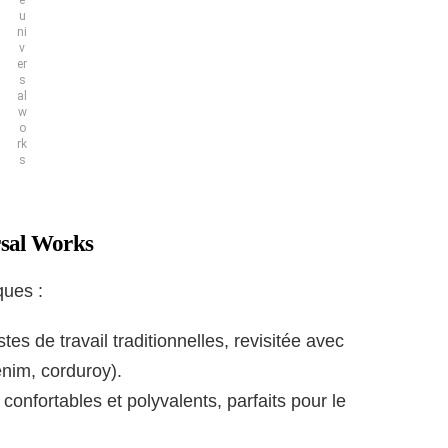
e
u
ni
v
er
s
al
w
o
rk
s
rsal Works
ques :
tes de travail traditionnelles, revisitée avec
nim, corduroy).
 confortables et polyvalents, parfaits pour le