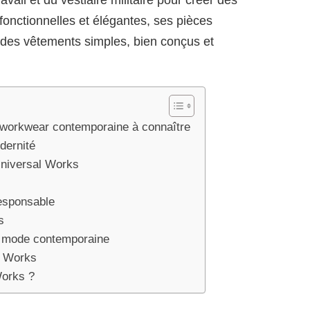
avail et du vestiaire militaire pour créer des
fonctionnelles et élégantes, ses pièces
er des vêtements simples, bien conçus et
 workwear contemporaine à connaître
dernité
niversal Works
esponsable
s
e mode contemporaine
l Works
Works ?