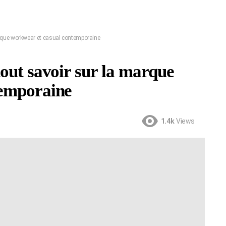
arque workwear et casual contemporaine
out savoir sur la marque
temporaine
1.4k
Views