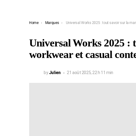
You are here:
Home
Marques
Universal Works 2025 : tout savoir sur la m
Universal Works 2025 : t
workwear et casual con
by
Julien
21 août 2025, 22 h 11 min