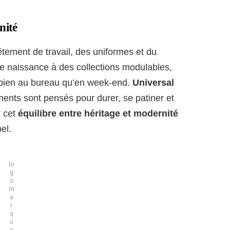
nité
tement de travail, des uniformes et du
 naissance à des collections modulables,
 bien au bureau qu’en week-end.
Universal
ments sont pensés pour durer, se patiner et
t cet
équilibre entre héritage et modernité
el.
lo
g
o
m
a
r
q
u