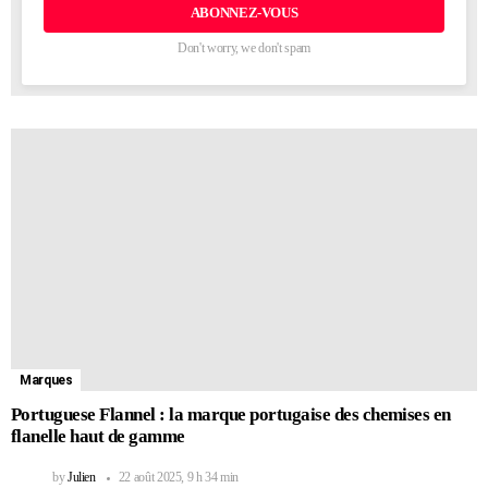
électronique:
Don't worry, we don't spam
Marques
Portuguese Flannel : la marque portugaise des chemises en
flanelle haut de gamme
by
Julien
22 août 2025, 9 h 34 min