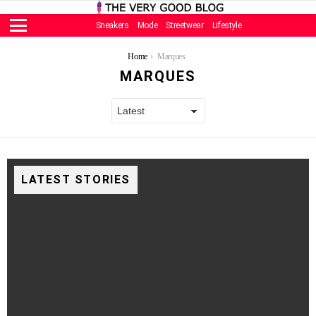
Sneakers
Mode
Streetwear
Lifestyle
Menu
You are here:
Home
Marques
MARQUES
LATEST STORIES