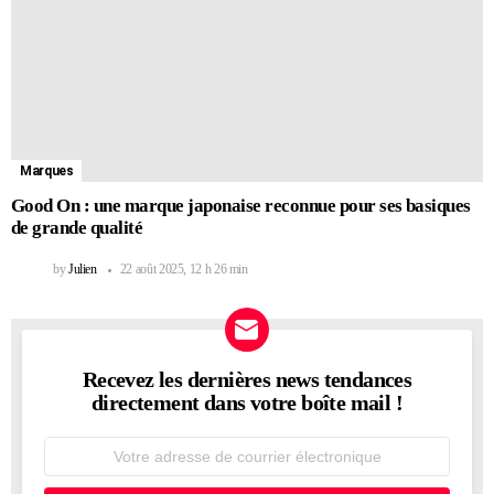
Marques
Good On : une marque japonaise reconnue pour ses basiques
de grande qualité
by
Julien
22 août 2025, 12 h 26 min
Recevez les dernières news tendances
NEWSLETTER
directement dans votre boîte mail !
Adresse
de
courrier