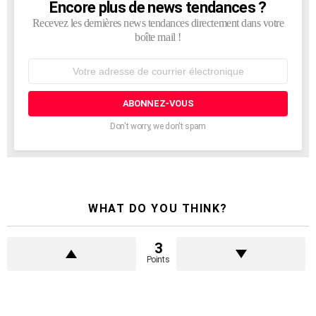
Encore plus de news tendances ?
NEWSLETTER
Recevez les dernières news tendances directement dans votre
boîte mail !
Adresse
de
courrier
électronique:
Don't worry, we don't spam
WHAT DO YOU THINK?
3
Points