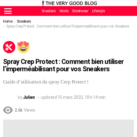
Sneakers
Mode
Streetwear
Lifestyle
Menu
You are here:
Home
Sneakers
Spray Crep Protect : Comment bien utiliser l’imperméabilisant pour vos Sneakers
Spray Crep Protect : Comment bien utiliser
l’imperméabilisant pour vos Sneakers
Guide d’utilisation du spray Crep Protect !
by
Julien
updated
15 mars 2023, 18 h 14 min
2.6k
Views