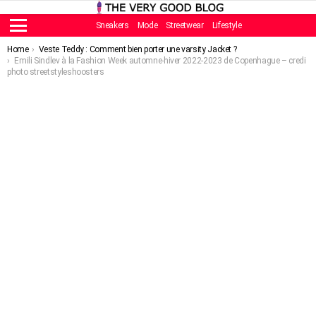
Sneakers
Mode
Streetwear
Lifestyle
Menu
You are here:
Home
Veste Teddy : Comment bien porter une varsity Jacket ?
Emili Sindlev à la Fashion Week automne-hiver 2022-2023 de Copenhague – credi
photo streetstyleshoosters