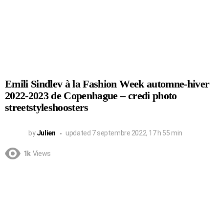
Emili Sindlev à la Fashion Week automne-hiver
2022-2023 de Copenhague – credi photo
streetstyleshoosters
by
Julien
updated
7 septembre 2022, 17 h 55 min
1k
Views