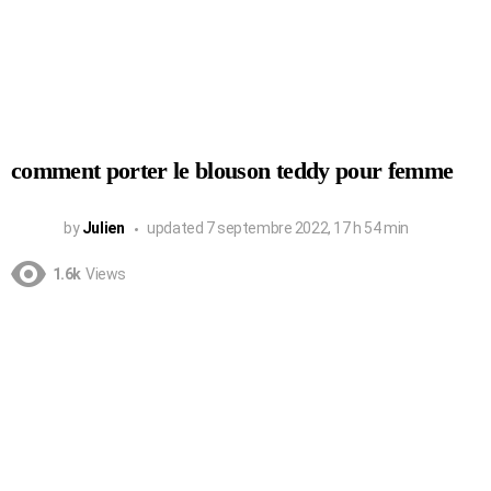
comment porter le blouson teddy pour femme
by
Julien
updated
7 septembre 2022, 17 h 54 min
1.6k
Views