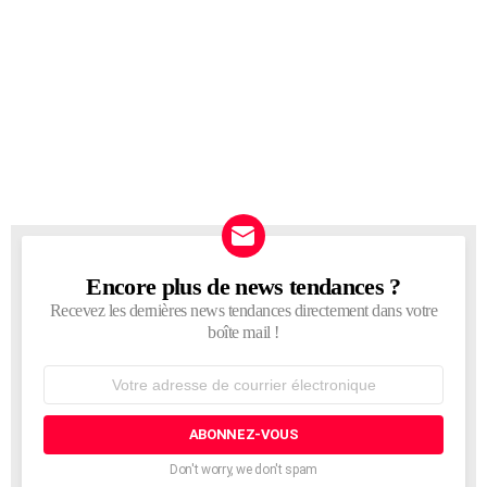
Encore plus de news tendances ?
NEWSLETTER
Recevez les dernières news tendances directement dans votre
boîte mail !
Adresse
de
courrier
électronique:
Don't worry, we don't spam