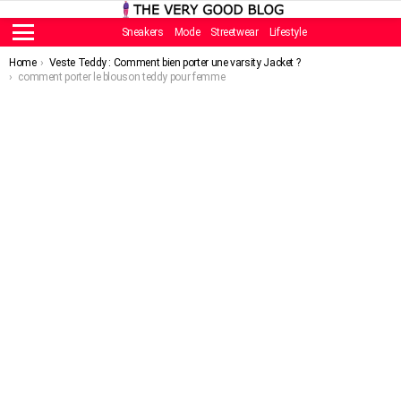
Sneakers
Mode
Streetwear
Lifestyle
Menu
You are here:
Home
Veste Teddy : Comment bien porter une varsity Jacket ?
comment porter le blouson teddy pour femme