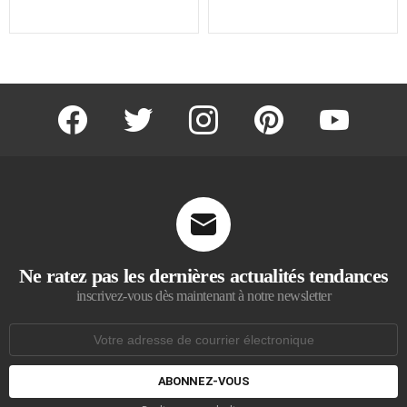
facebook
twitter
instagram
pinterest
youtube
Ne ratez pas les dernières actualités tendances
inscrivez-vous dès maintenant à notre newsletter
Adresse
de
courrier
électronique: