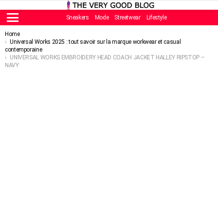
Sneakers
Mode
Streetwear
Lifestyle
Menu
You are here:
Home
Universal Works 2025 : tout savoir sur la marque workwear et casual
contemporaine
UNIVERSAL WORKS EMBROIDERY HEAD COACH JACKET HALLEY RIPSTOP –
NAVY