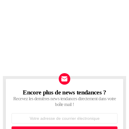
Encore plus de news tendances ?
NEWSLETTER
Recevez les dernières news tendances directement dans votre
boîte mail !
Adresse
de
courrier