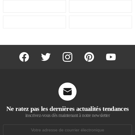
facebook
twitter
instagram
pinterest
youtube
Ne ratez pas les dernières actualités tendances
inscrivez-vous dès maintenant à notre newsletter
Adresse
de