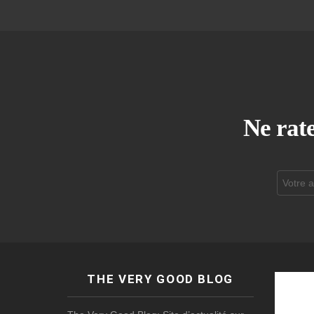
Ne rate
Adresse
de
courrier
électroni
THE VERY GOOD BLOG