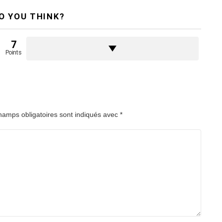
O YOU THINK?
7
Points
hamps obligatoires sont indiqués avec
*