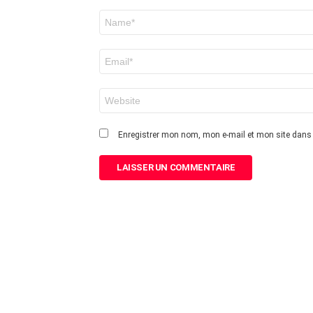
Nom
*
E-
mail
*
Site
web
Enregistrer mon nom, mon e-mail et mon site dans