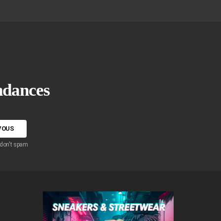
endances
 don't spam