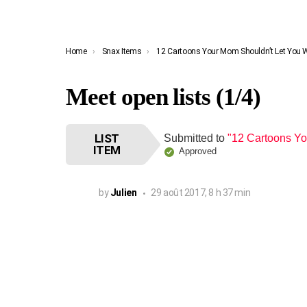
You are here:
Home
Snax Items
12 Cartoons Your Mom Shouldn’t Let You
Meet open lists (1/4)
LIST
Submitted to
"12 Cartoons Yo
ITEM
Approved
by
Julien
29 août 2017, 8 h 37 min