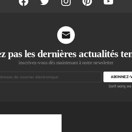
z pas les dernières actualités t
inscrivez-vous dès maintenant à notre newsletter
Don't worry, we
que: