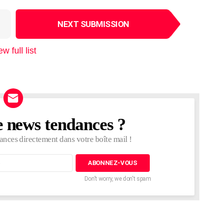
NEXT SUBMISSION
ew full list
e news tendances ?
ances directement dans votre boîte mail !
Don't worry, we don't spam