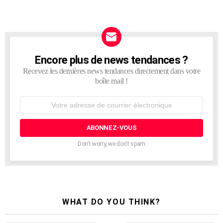
Encore plus de news tendances ?
NEWSLETTER
Recevez les dernières news tendances directement dans votre
boîte mail !
Adresse
de
courrier
électronique:
Don't worry, we don't spam
WHAT DO YOU THINK?