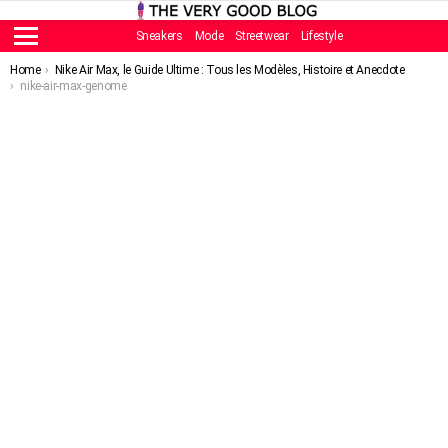
Sneakers
Mode
Streetwear
Lifestyle
Menu
You are here:
Home
Nike Air Max, le Guide Ultime : Tous les Modèles, Histoire et Anecdote
nike-air-max-genome