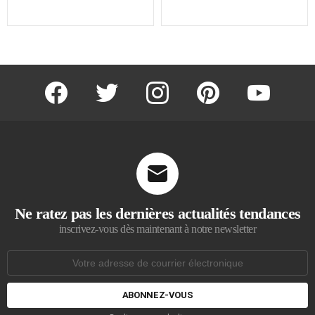
facebook
twitter
instagram
pinterest
youtube
Ne ratez pas les dernières actualités tendances
inscrivez-vous dès maintenant à notre newsletter
Adresse
de
courrier
électronique: