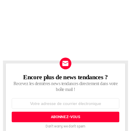
Encore plus de news tendances ?
NEWSLETTER
Recevez les dernières news tendances directement dans votre
boîte mail !
Adresse
de
courrier
électronique:
Don't worry, we don't spam