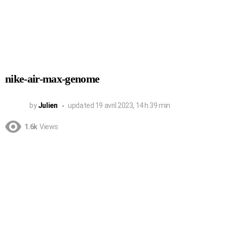
nike-air-max-genome
by
Julien
updated
19 avril 2023, 14 h 39 min
1.6k
Views