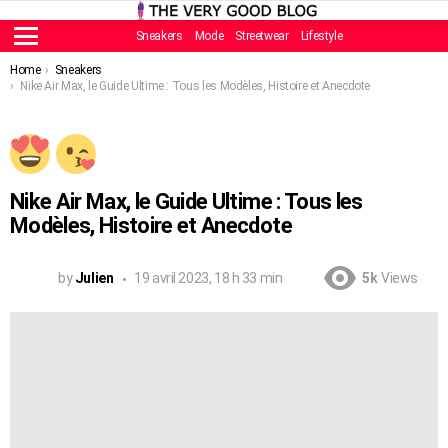
Sneakers
Mode
Streetwear
Lifestyle
Menu
You are here:
Home
Sneakers
Nike Air Max, le Guide Ultime : Tous les Modèles, Histoire et Anecdote
Nike Air Max, le Guide Ultime : Tous les
Modèles, Histoire et Anecdote
by
Julien
19 avril 2023, 18 h 33 min
5k
Views