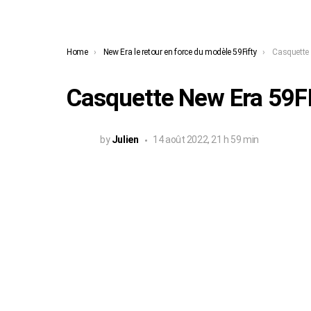
You are here:
Home
New Era le retour en force du modèle 59Fifty
Casquette
Casquette New Era 59F
by
Julien
14 août 2022, 21 h 59 min