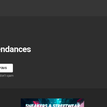
tendances
 don't spam