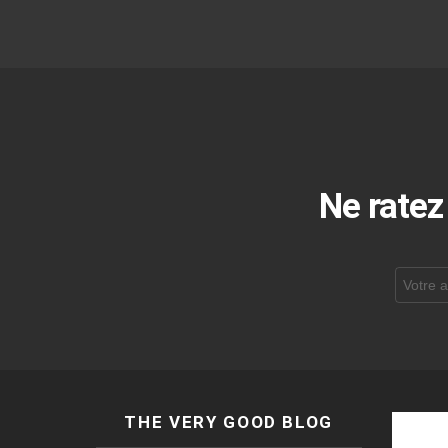
Ne ratez
Adresse
de
courrier
électroni
THE VERY GOOD BLOG