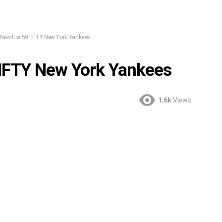
 New Era 59FIFTY New York Yankees
IFTY New York Yankees
1.6k
Views