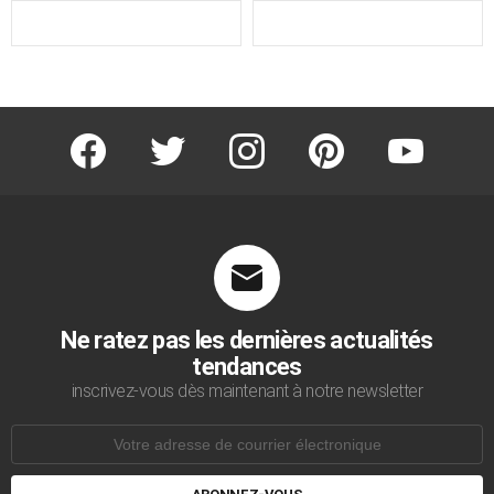
facebook
twitter
instagram
pinterest
youtube
Ne ratez pas les dernières actualités
tendances
inscrivez-vous dès maintenant à notre newsletter
Adresse
de
courrier
électronique: