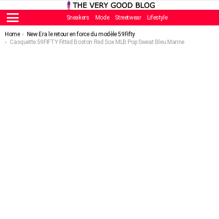
Sneakers
Mode
Streetwear
Lifestyle
Menu
You are here:
Home
New Era le retour en force du modèle 59Fifty
Casquette 59FIFTY Fitted Boston Red Sox MLB Pop Sweat Bleu Marine