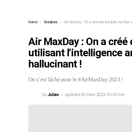
You are here:
Home
Sneakers
Air MaxDay : On a créé des Baskets Air Max en uti
Air MaxDay : On a créé
utilisant l’intelligence ar
hallucinant !
On s’est lâché pour le #AirMaxDay 2023 !
by
Julien
updated
25 mars 2023, 9 h 09 min