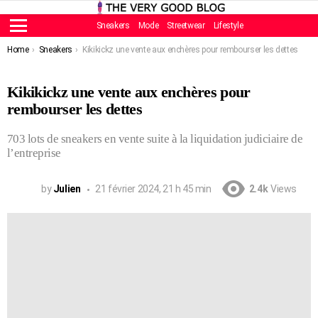
Sneakers
Mode
Streetwear
Lifestyle
Menu
You are here:
Home
Sneakers
Kikikickz une vente aux enchères pour rembourser les dettes
Kikikickz une vente aux enchères pour
rembourser les dettes
703 lots de sneakers en vente suite à la liquidation judiciaire de
l’entreprise
by
Julien
21 février 2024, 21 h 45 min
2.4k
Views