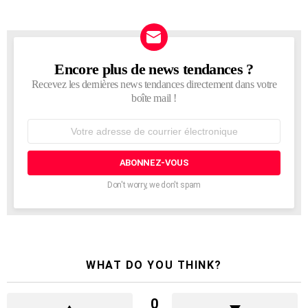
Encore plus de news tendances ?
NEWSLETTER
Recevez les dernières news tendances directement dans votre
boîte mail !
Adresse
de
courrier
électronique:
Don't worry, we don't spam
WHAT DO YOU THINK?
0