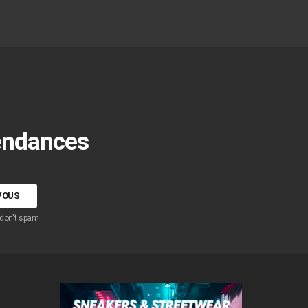
tendances
 don't spam