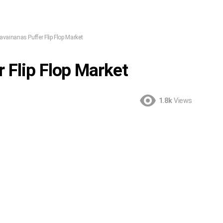
vainanas Puffer Flip Flop Market
 Flip Flop Market
1.8k
Views