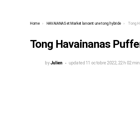
You are here:
Home
HAVAIANAS et Market lancent une tong hybride
Tong Ha
Tong Havainanas Puffer
by
Julien
updated
11 octobre 2022, 22 h 02 min