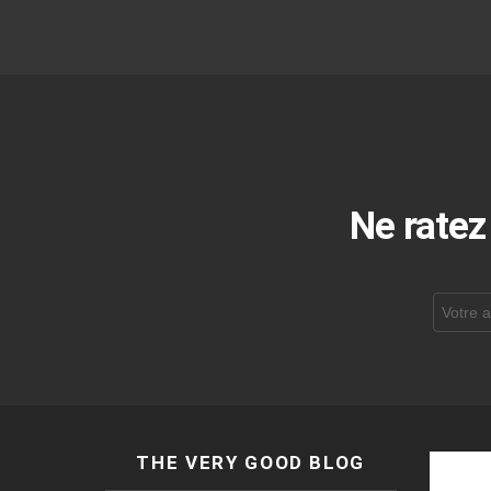
Ne ratez
Adresse
de
courrier
électroni
THE VERY GOOD BLOG