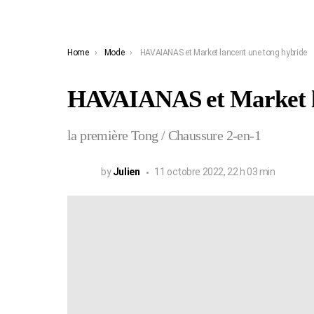
You are here:
Home
Mode
HAVAIANAS et Market lancent une tong hybride
HAVAIANAS et Market la
la première Tong / Chaussure 2-en-1
by
Julien
11 octobre 2022, 22 h 03 min