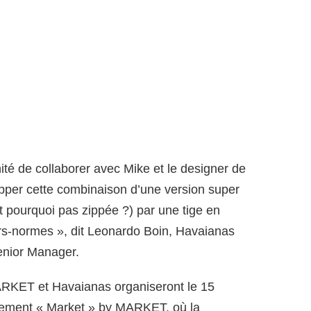
ité de collaborer avec Mike et le designer de
pper cette combinaison d’une version super
t pourquoi pas zippée ?) par une tige en
rs-normes », dit Leonardo Boin, Havaianas
enior Manager.
MARKET et Havaianas organiseront le 15
ènement « Market » by MARKET, où la