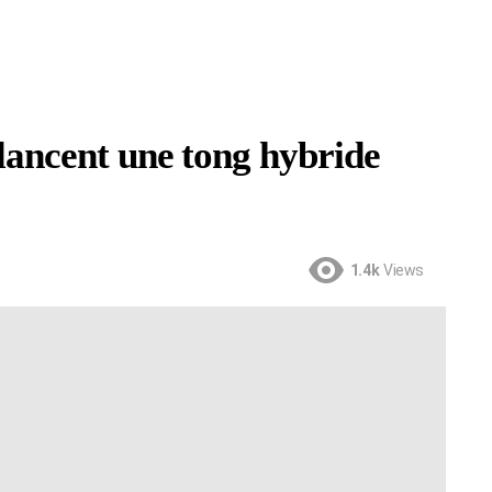
ncent une tong hybride
1.4k
Views