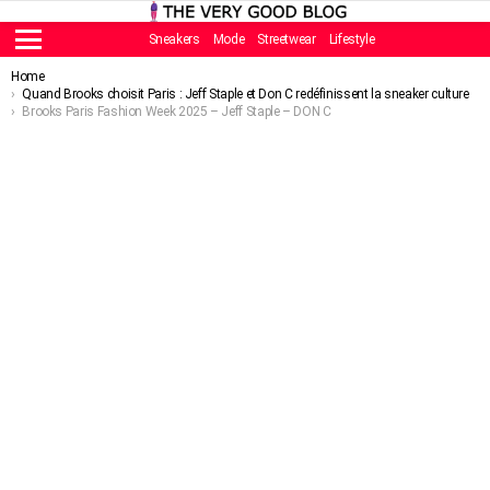
Sneakers
Mode
Streetwear
Lifestyle
Menu
You are here:
Home
Quand Brooks choisit Paris : Jeff Staple et Don C redéfinissent la sneaker culture
Brooks Paris Fashion Week 2025 – Jeff Staple – DON C