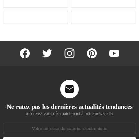
facebook
twitter
instagram
pinterest
youtube
Ne ratez pas les dernières actualités tendances
inscrivez-vous dès maintenant à notre newsletter
Adresse
de
courrier