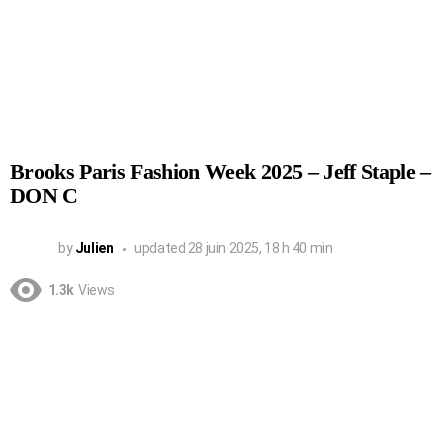
Brooks Paris Fashion Week 2025 – Jeff Staple –
DON C
by
Julien
updated
28 juin 2025, 18 h 40 min
1.3k
Views