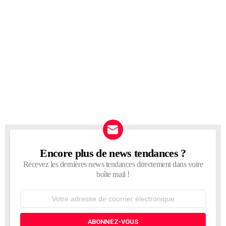
Encore plus de news tendances ?
NEWSLETTER
Recevez les dernières news tendances directement dans votre
boîte mail !
Adresse
de
courrier
électronique: