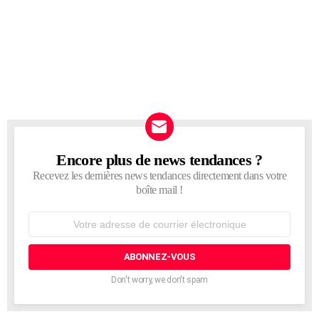
Encore plus de news tendances ?
NEWSLETTER
Recevez les dernières news tendances directement dans votre
boîte mail !
Adresse
de
courrier
électronique:
Don't worry, we don't spam