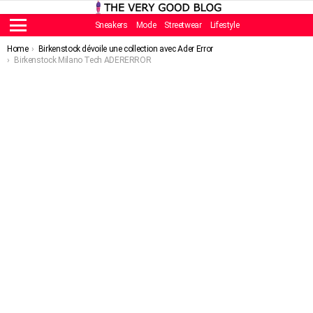
Sneakers
Mode
Streetwear
Lifestyle
Menu
You are here:
Home
Birkenstock dévoile une collection avec Ader Error
Birkenstock Milano Tech ADERERROR