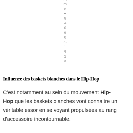
m
e
–
8
4
0
6
0
6-
1
9
2
a
Influence des baskets blanches dans le Hip-Hop
C’est notamment au sein du mouvement
Hip-
Hop
que les baskets blanches vont connaitre un
véritable essor en se voyant propulsées au rang
d’accessoire incontournable.