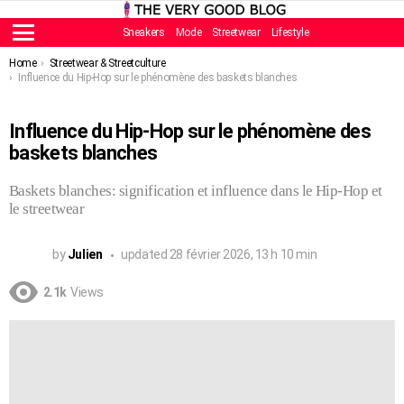
Sneakers
Mode
Streetwear
Lifestyle
Menu
You are here:
Home
Streetwear & Streetculture
Influence du Hip-Hop sur le phénomène des baskets blanches
Influence du Hip-Hop sur le phénomène des
baskets blanches
Baskets blanches: signification et influence dans le Hip-Hop et
le streetwear
by
Julien
updated
28 février 2026, 13 h 10 min
2.1k
Views