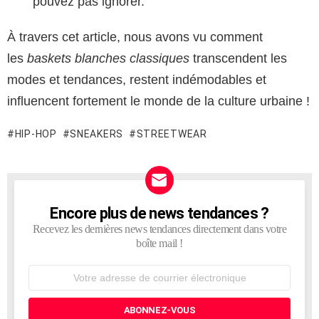
pouvez pas ignorer.
À travers cet article, nous avons vu comment
les
baskets blanches classiques
transcendent les
modes et tendances, restent indémodables et
influencent fortement le monde de la culture urbaine !
HIP-HOP
SNEAKERS
STREETWEAR
Encore plus de news tendances ?
NEWSLETTER
Recevez les dernières news tendances directement dans votre
boîte mail !
Adresse
de
courrier
électronique: