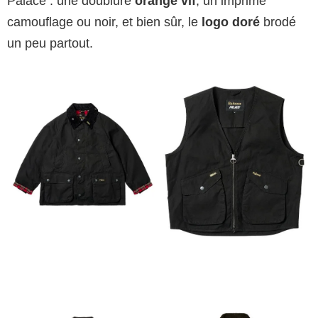
Palace : une doublure
orange vif
, un imprimé
camouflage ou noir, et bien sûr, le
logo doré
brodé
un peu partout.