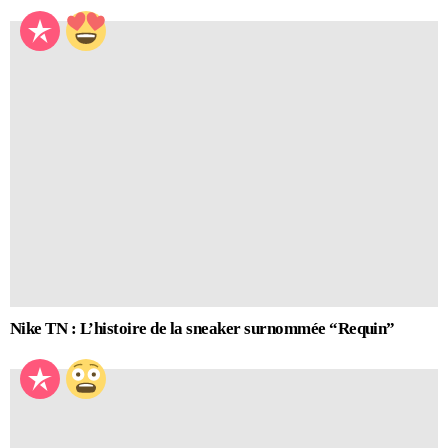
Nike TN : L’histoire de la sneaker surnommée “Requin”