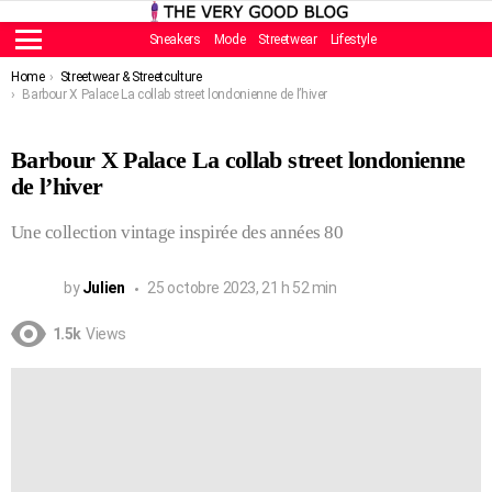
Sneakers
Mode
Streetwear
Lifestyle
Menu
You are here:
Home
Streetwear & Streetculture
Barbour X Palace La collab street londonienne de l’hiver
Barbour X Palace La collab street londonienne
de l’hiver
Une collection vintage inspirée des années 80
by
Julien
25 octobre 2023, 21 h 52 min
1.5k
Views