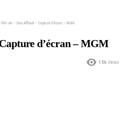
Film Air – Ben Affleck – Capture d’écran – MGM
– Capture d’écran – MGM
1.5k
Views