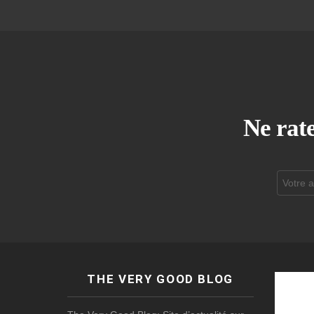
Ne rate
Adresse
de
courrier
électroni
THE VERY GOOD BLOG