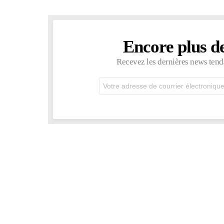
Encore plus d
NEWSLETTER
Recevez les dernières news tend
Adresse
de
courrier
électronique: