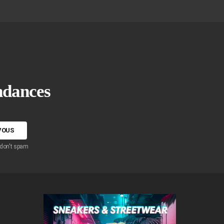
endances
 don't spam