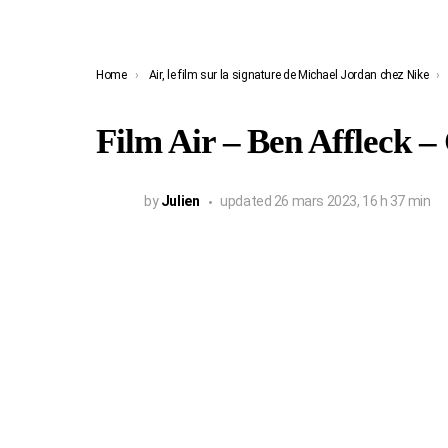
You are here:
Home
Air, le film sur la signature de Michael Jordan chez Nike
Film Air – Ben Affleck 
by
Julien
updated
26 mars 2023, 16 h 37 min