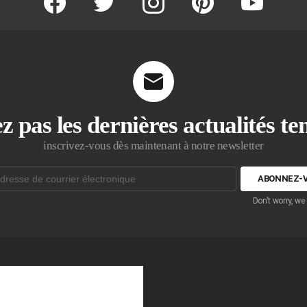
z pas les dernières actualités t
inscrivez-vous dès maintenant à notre newsletter
Don't worry, we
que: