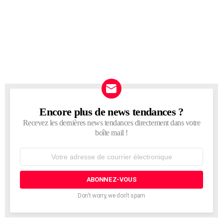
Encore plus de news tendances ?
NEWSLETTER
Recevez les dernières news tendances directement dans votre
boîte mail !
Adresse
de
courrier
électronique:
Don't worry, we don't spam