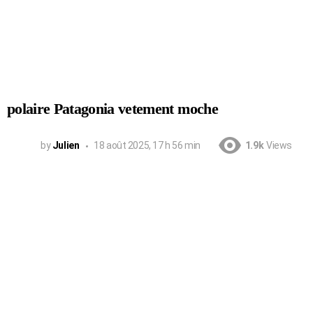
polaire Patagonia vetement moche
by
Julien
18 août 2025, 17 h 56 min
1.9k
Views