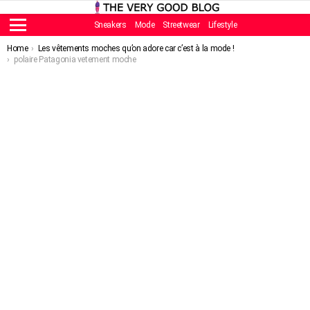
Sneakers
Mode
Streetwear
Lifestyle
Menu
You are here:
Home
Les vêtements moches qu’on adore car c’est à la mode !
polaire Patagonia vetement moche