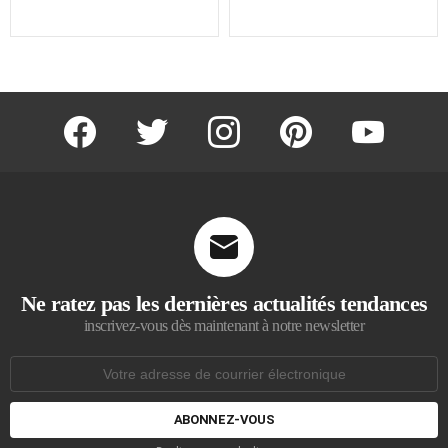
facebook
twitter
instagram
pinterest
youtube
Ne ratez pas les dernières actualités tendances
inscrivez-vous dès maintenant à notre newsletter
Adresse
de
courrier
électronique: