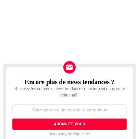
Encore plus de news tendances ?
NEWSLETTER
Recevez les dernières news tendances directement dans votre
boîte mail !
Adresse
de
courrier
électronique:
Don't worry, we don't spam