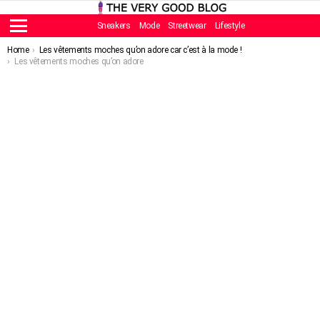
Sneakers
Mode
Streetwear
Lifestyle
Menu
You are here:
Home
Les vêtements moches qu’on adore car c’est à la mode !
Les vêtements moches qu’on adore