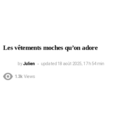
Les vêtements moches qu’on adore
by
Julien
updated
18 août 2025, 17 h 54 min
1.3k
Views