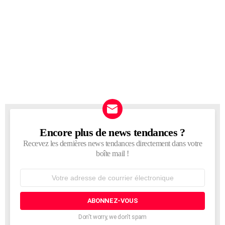
Encore plus de news tendances ?
NEWSLETTER
Recevez les dernières news tendances directement dans votre
boîte mail !
Adresse
de
courrier
électronique:
Don't worry, we don't spam