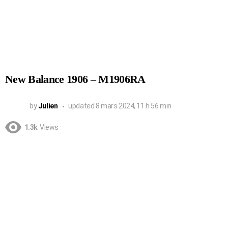
New Balance 1906 – M1906RA
by
Julien
updated
8 mars 2024, 11 h 56 min
1.3k
Views