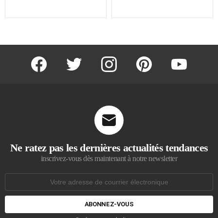
facebook
twitter
instagram
pinterest
youtube
Ne ratez pas les dernières actualités tendances
inscrivez-vous dès maintenant à notre newsletter
Adresse
de
courrier
électronique: