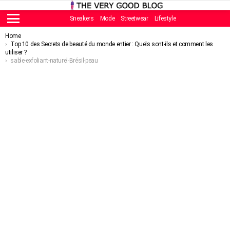
Sneakers
Mode
Streetwear
Lifestyle
Menu
You are here:
Home
Top 10 des Secrets de beauté du monde entier : Quels sont-ils et comment les
utiliser ?
sable-exfoliant-naturel-Brésil-peau