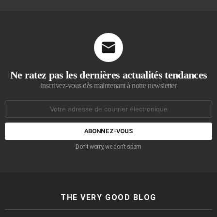
Ne ratez pas les dernières actualités tendances
inscrivez-vous dès maintenant à notre newsletter
Adresse
de
courrier
électronique:
Don't worry, we don't spam
THE VERY GOOD BLOG