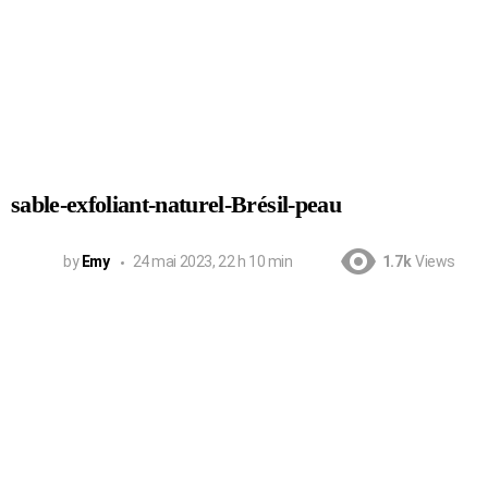
sable-exfoliant-naturel-Brésil-peau
by
Emy
24 mai 2023, 22 h 10 min
1.7k
Views