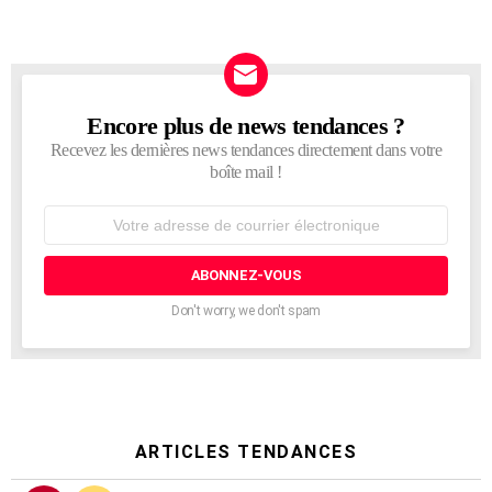
Encore plus de news tendances ?
NEWSLETTER
Recevez les dernières news tendances directement dans votre
boîte mail !
Adresse
de
courrier
électronique:
Don't worry, we don't spam
ARTICLES TENDANCES