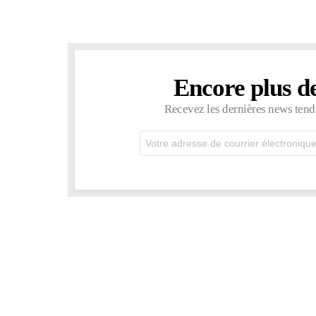
Encore plus d
NEWSLETTER
Recevez les dernières news tend
Adresse
de
courrier
électronique: