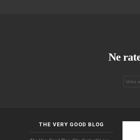
Ne rate
Adresse
de
courrier
électroni
THE VERY GOOD BLOG