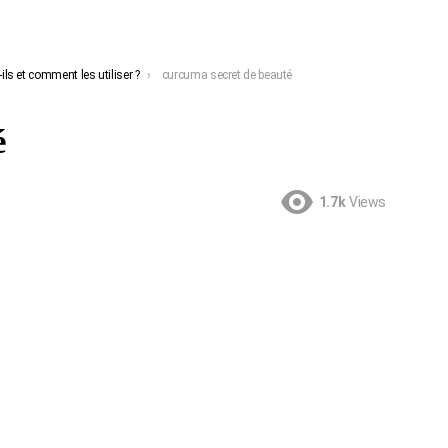
ls et comment les utiliser ?
curcuma secret de beauté
é
1.7k
Views