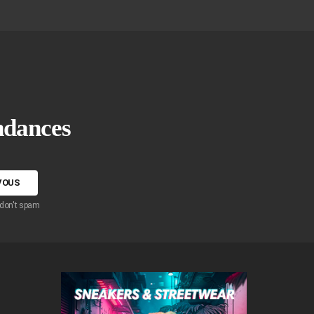
endances
 don't spam