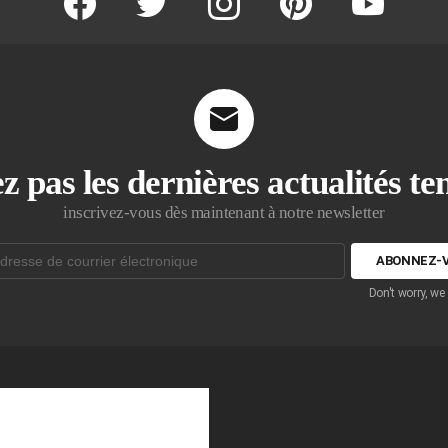
z pas les dernières actualités t
inscrivez-vous dès maintenant à notre newsletter
Don't worry, we
que: