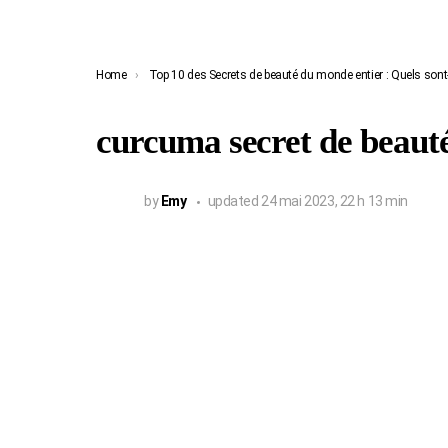
You are here:
Home
Top 10 des Secrets de beauté du monde entier : Quels sont-i
curcuma secret de beaut
by
Emy
updated
24 mai 2023, 22 h 13 min