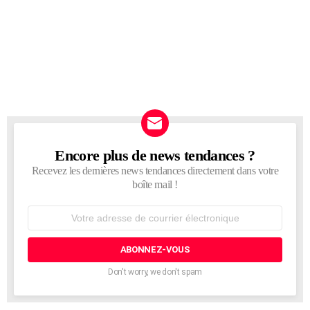
Encore plus de news tendances ?
NEWSLETTER
Recevez les dernières news tendances directement dans votre
boîte mail !
Adresse
de
courrier
électronique:
Don't worry, we don't spam