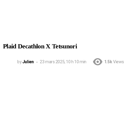
Plaid Decathlon X Tetsunori
by
Julien
23 mars 2025, 10 h 10 min
1.5k
Views