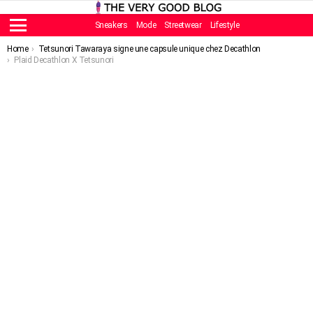
Sneakers
Mode
Streetwear
Lifestyle
Menu
You are here:
Home
Tetsunori Tawaraya signe une capsule unique chez Decathlon
Plaid Decathlon X Tetsunori