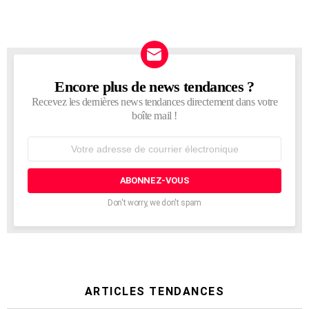
Encore plus de news tendances ?
NEWSLETTER
Recevez les dernières news tendances directement dans votre
boîte mail !
Adresse
de
courrier
électronique:
Don't worry, we don't spam
ARTICLES TENDANCES