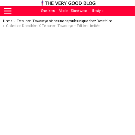
Sneakers
Mode
Streetwear
Lifestyle
Menu
You are here:
Home
Tetsunori Tawaraya signe une capsule unique chez Decathlon
Collection Decathlon X Tetsunori Tawaraya – Edition Limitée