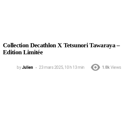
Collection Decathlon X Tetsunori Tawaraya –
Edition Limitée
by
Julien
23 mars 2025, 10 h 13 min
1.8k
Views