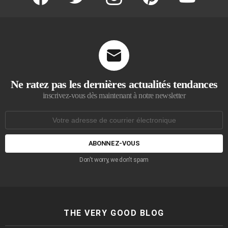
Ne ratez pas les dernières actualités tendances
inscrivez-vous dès maintenant à notre newsletter
Adresse
de
courrier
électronique:
Don't worry, we don't spam
THE VERY GOOD BLOG