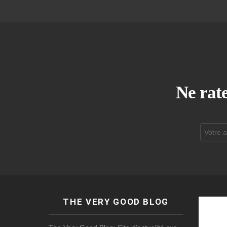
Ne rate
Adresse
de
courrier
électroni
THE VERY GOOD BLOG