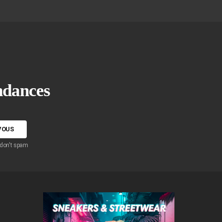
endances
 don't spam