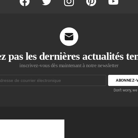
z pas les dernières actualités t
inscrivez-vous dès maintenant à notre newsletter
Don't worry, we
que: