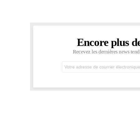
Encore plus d
NEWSLETTER
Recevez les dernières news tend
Adresse
de
courrier
électronique: