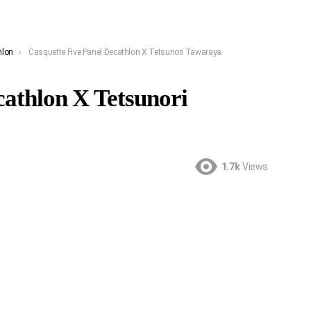
hlon
Casquette Five Panel Decathlon X Tetsunori Tawaraya
cathlon X Tetsunori
1.7k
Views