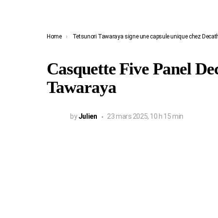
You are here:
Home
Tetsunori Tawaraya signe une capsule unique chez Decat
Casquette Five Panel De
Tawaraya
by
Julien
23 mars 2025, 10 h 15 min