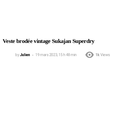
Veste brodée vintage Sukajan Superdry
by
Julien
19 mars 2023, 15 h 48 min
1k
Views