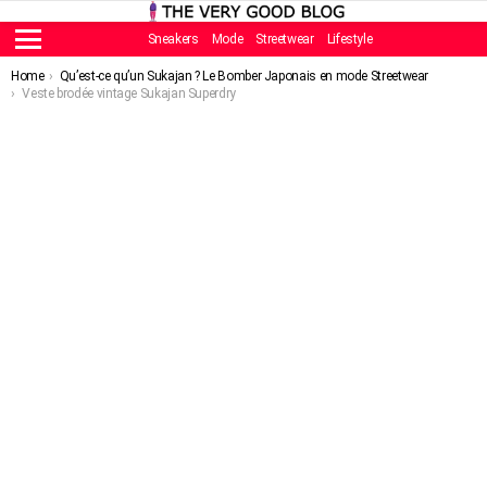
Sneakers
Mode
Streetwear
Lifestyle
Menu
You are here:
Home
Qu’est-ce qu’un Sukajan ? Le Bomber Japonais en mode Streetwear
Veste brodée vintage Sukajan Superdry