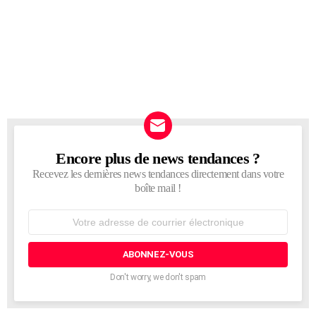
Encore plus de news tendances ?
NEWSLETTER
Recevez les dernières news tendances directement dans votre
boîte mail !
Adresse
de
courrier
électronique:
Don't worry, we don't spam