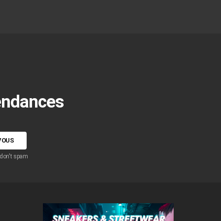
tendances
 don't spam