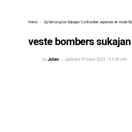
You are here:
Home
Qu’est-ce qu’un Sukajan ? Le Bomber Japonais en mode St
veste bombers sukajan
by
Julien
updated
19 mars 2023, 15 h 50 min