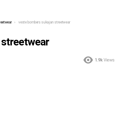
reetwear
veste bombers sukajan streetwear
 streetwear
1.9k
Views