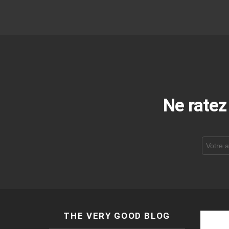
Ne ratez
Adresse
de
courrier
électroni
THE VERY GOOD BLOG