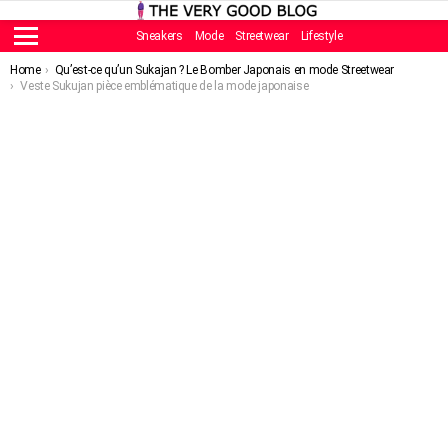
Sneakers
Mode
Streetwear
Lifestyle
Menu
You are here:
Home
Qu’est-ce qu’un Sukajan ? Le Bomber Japonais en mode Streetwear
Veste Sukujan pièce emblématique de la mode japonaise