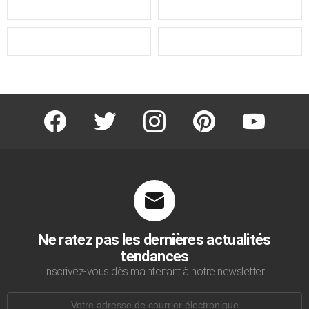
facebook
twitter
instagram
pinterest
youtube
Ne ratez pas les dernières actualités
tendances
inscrivez-vous dès maintenant à notre newsletter
Adresse