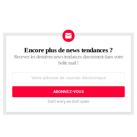
Encore plus de news tendances ?
NEWSLETTER
Recevez les dernières news tendances directement dans votre
boîte mail !
Adresse
de
courrier
électronique:
Don't worry, we don't spam