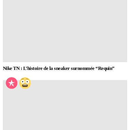
Nike TN : L’histoire de la sneaker surnommée “Requin”