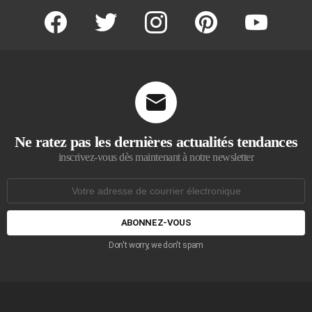
facebook
twitter
instagram
pinterest
youtube
Ne ratez pas les dernières actualités tendances
inscrivez-vous dès maintenant à notre newsletter
Adresse
de
courrier
électronique:
Don't worry, we don't spam