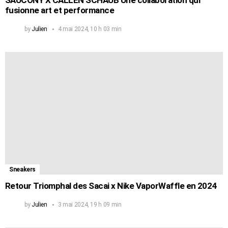
SAUCONY X CALLEN SCHAUB Une collaboration qui
fusionne art et performance
by
Julien
4 mai 2024, 10 h 03 min
Sneakers
Retour Triomphal des Sacai x Nike VaporWaffle en 2024
by
Julien
3 mai 2024, 19 h 09 min