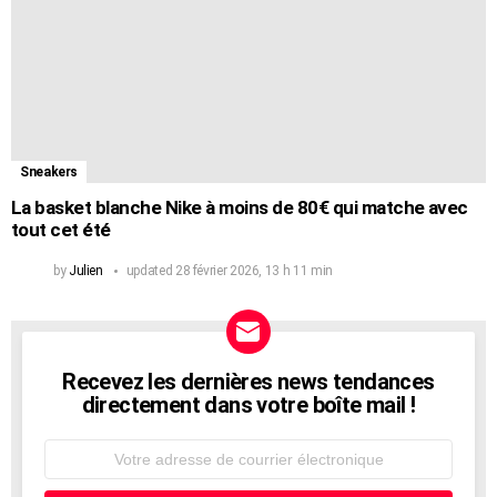
Sneakers
La basket blanche Nike à moins de 80€ qui matche avec
tout cet été
by
Julien
updated
28 février 2026, 13 h 11 min
Recevez les dernières news tendances
NEWSLETTER
directement dans votre boîte mail !
Adresse
de
courrier