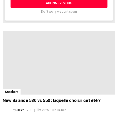
électronique:
Don't worry, we don't spam
Sneakers
New Balance 530 vs 550 : laquelle choisir cet été ?
by
Julien
13 juillet 2025, 10 h 04 min