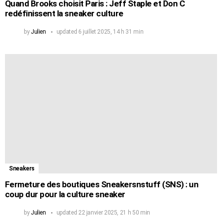
Quand Brooks choisit Paris : Jeff Staple et Don C
redéfinissent la sneaker culture
by
Julien
updated
6 juillet 2025, 14 h 31 min
Sneakers
Fermeture des boutiques Sneakersnstuff (SNS) : un
coup dur pour la culture sneaker
by
Julien
updated
22 janvier 2025, 21 h 50 min