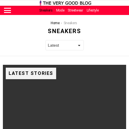
Sneakers
Mode
Streetwear
Lifestyle
Menu
You are here:
Home
Sneakers
SNEAKERS
LATEST STORIES