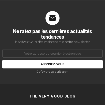
Ne ratez pas les dernières actualités
tendances
inscrivez-vous dès maintenant à notre newsletter
Adresse
de
courrier
électronique:
Don't worry, we don't spam
THE VERY GOOD BLOG