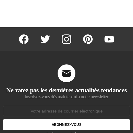
facebook
twitter
instagram
pinterest
youtube
Ne ratez pas les dernières actualités tendances
inscrivez-vous dès maintenant à notre newsletter
Adresse
de
courrier
électronique: