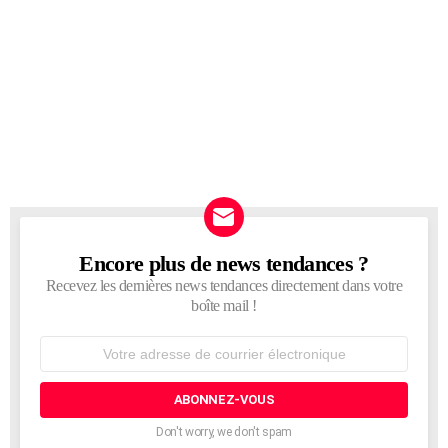
Encore plus de news tendances ?
NEWSLETTER
Recevez les dernières news tendances directement dans votre
boîte mail !
Adresse
de
courrier
électronique:
Don't worry, we don't spam