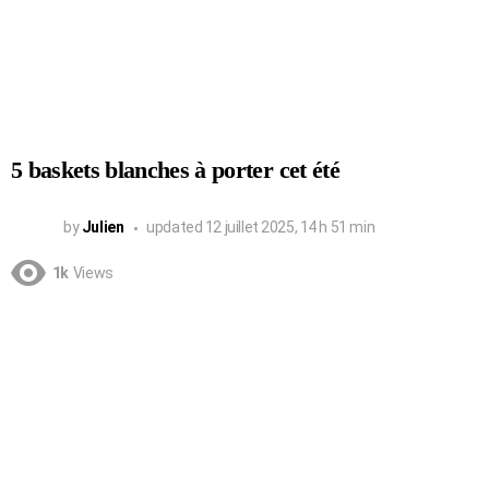
5 baskets blanches à porter cet été
by
Julien
updated
12 juillet 2025, 14 h 51 min
1k
Views