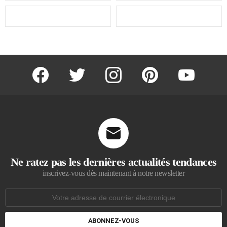
facebook
twitter
instagram
pinterest
youtube
Ne ratez pas les dernières actualités tendances
inscrivez-vous dès maintenant à notre newsletter
Adresse
de
courrier
électronique: