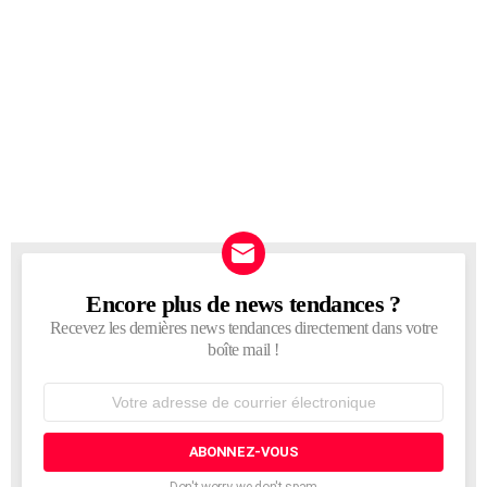
Encore plus de news tendances ?
NEWSLETTER
Recevez les dernières news tendances directement dans votre
boîte mail !
Adresse
de
courrier
électronique: