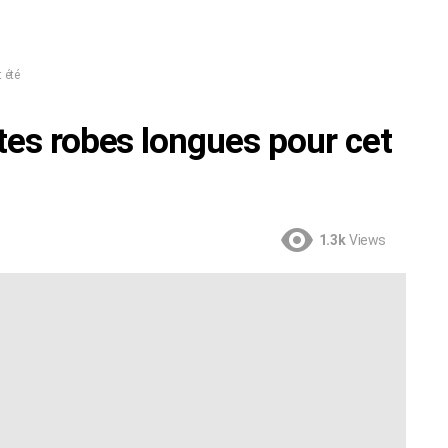
 été
tes robes longues pour cet
1.3k
Views