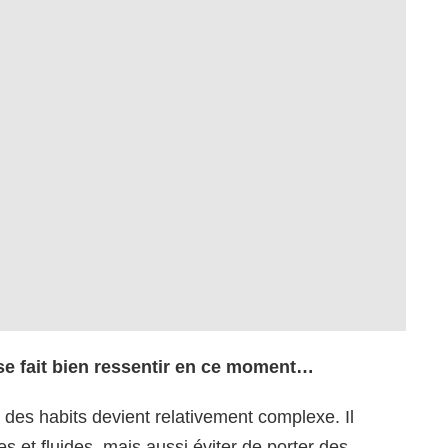
 se fait bien ressentir en ce moment…
ix des habits devient relativement complexe. Il
es et fluides, mais aussi éviter de porter des