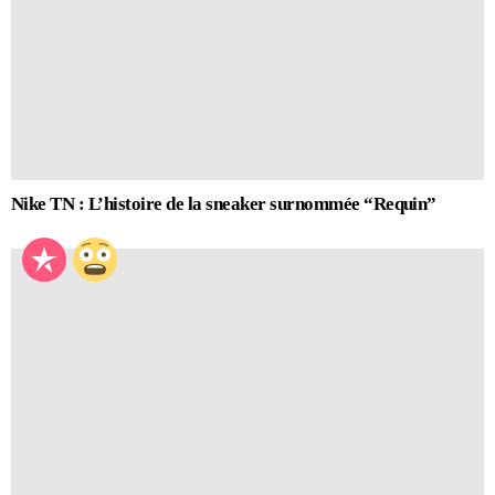
Nike TN : L’histoire de la sneaker surnommée “Requin”