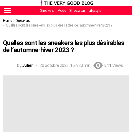
Sneakers
Mode
Streetwear
Lifestyle
Menu
You are here:
Home
Sneakers
Quelles sont les sneakers les plus désirables de l’automne-hiver 2023 ?
Quelles sont les sneakers les plus désirables
de l’automne-hiver 2023 ?
by
Julien
20 octobre 2023, 16 h 20 min
311
Views