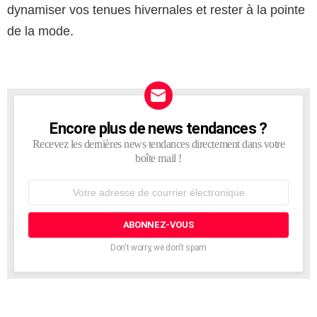
dynamiser vos tenues hivernales et rester à la pointe
de la mode.
Encore plus de news tendances ?
NEWSLETTER
Recevez les dernières news tendances directement dans votre
boîte mail !
Adresse
de
courrier
électronique:
Don't worry, we don't spam