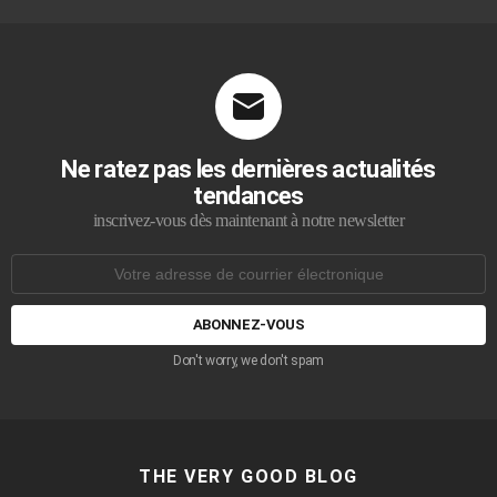
Ne ratez pas les dernières actualités
tendances
inscrivez-vous dès maintenant à notre newsletter
Adresse
de
courrier
électronique:
Don't worry, we don't spam
THE VERY GOOD BLOG