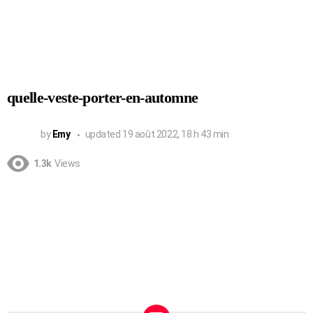
quelle-veste-porter-en-automne
by
Emy
updated
19 août 2022, 18 h 43 min
1.3k
Views