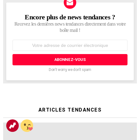
Encore plus de news tendances ?
NEWSLETTER
Recevez les dernières news tendances directement dans votre
boîte mail !
Adresse
de
courrier
électronique:
Don't worry, we don't spam
ARTICLES TENDANCES