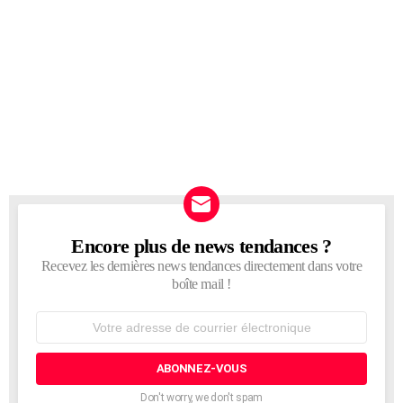
Encore plus de news tendances ?
NEWSLETTER
Recevez les dernières news tendances directement dans votre
boîte mail !
Adresse
de
courrier
électronique:
Don't worry, we don't spam