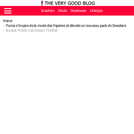
Sneakers
Mode
Streetwear
Lifestyle
Menu
You are here:
Home
Puma s’inspire de la mode des friperies et dévoile un nouveau pack de Sneakers
Basket PUMA Cali Dream Thrifted