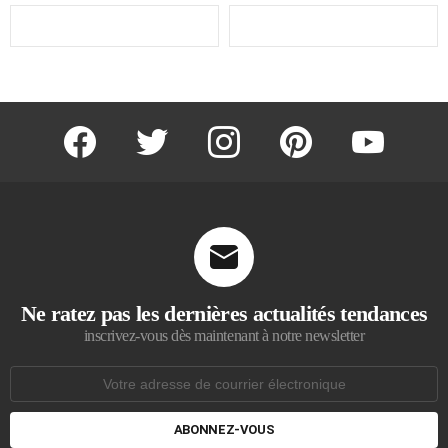
facebook
twitter
instagram
pinterest
youtube
Ne ratez pas les dernières actualités tendances
inscrivez-vous dès maintenant à notre newsletter
Adresse
de
courrier
électronique: