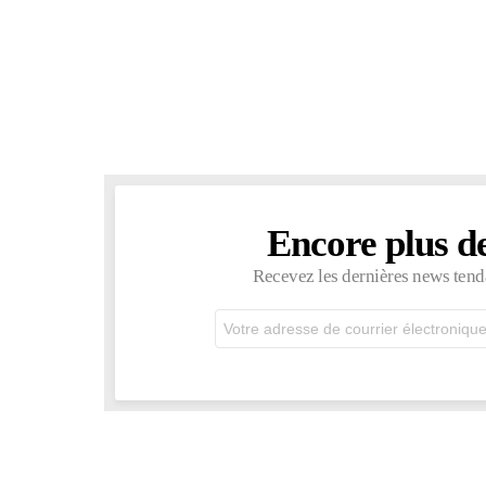
Encore plus d
NEWSLETTER
Recevez les dernières news tend
Adresse
de
courrier
électronique: