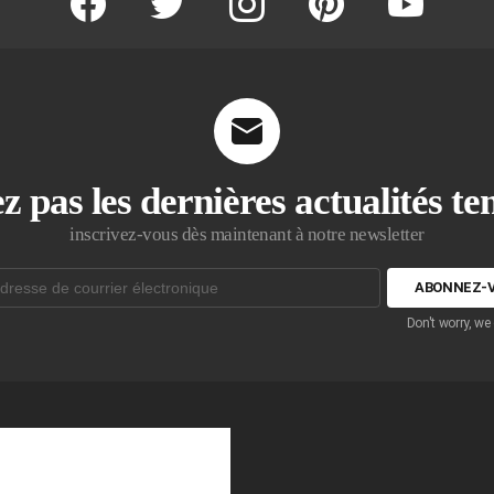
z pas les dernières actualités t
inscrivez-vous dès maintenant à notre newsletter
Don't worry, we
que: