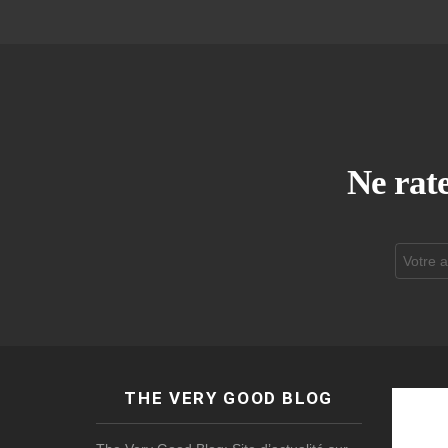
Ne rate
Adresse
de
courrier
électroni
THE VERY GOOD BLOG