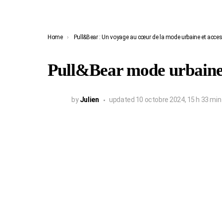
You are here:
Home
Pull&Bear : Un voyage au cœur de la mode urbaine et acces
Pull&Bear mode urbaine 
by
Julien
updated
10 octobre 2024, 15 h 33 min