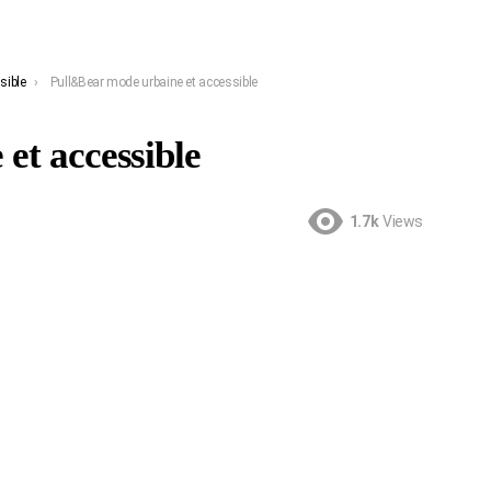
sible
Pull&Bear mode urbaine et accessible
et accessible
1.7k
Views