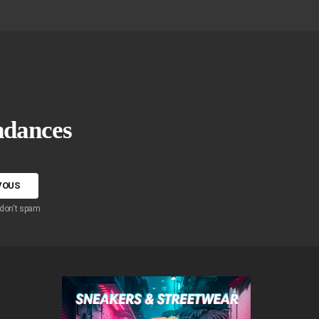
endances
 don't spam