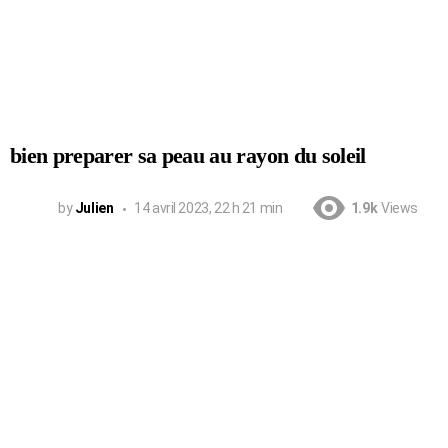
bien preparer sa peau au rayon du soleil
by
Julien
14 avril 2023, 22 h 21 min
1.9k
Views