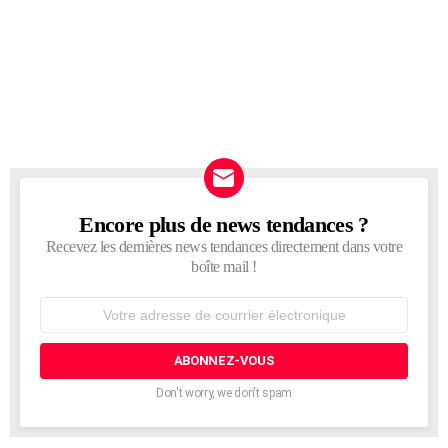
Encore plus de news tendances ?
NEWSLETTER
Recevez les dernières news tendances directement dans votre
boîte mail !
Adresse
de
courrier
électronique:
Don't worry, we don't spam