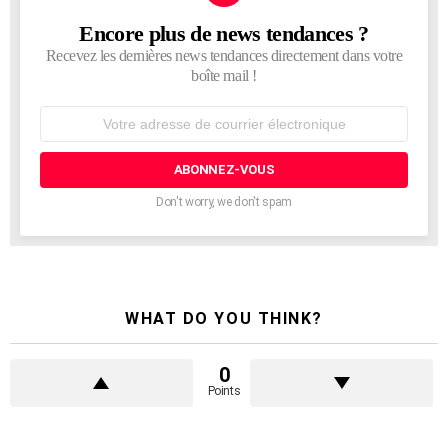
Encore plus de news tendances ?
NEWSLETTER
Recevez les dernières news tendances directement dans votre
boîte mail !
Adresse
de
courrier
électronique:
Don't worry, we don't spam
WHAT DO YOU THINK?
0
Points