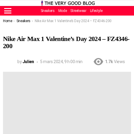
Sneakers
Mode
Streetwear
Lifestyle
Menu
You are here:
Home
Sneakers
Nike Air Max 1 Valentine’s Day 2024 – FZ4346-200
Nike Air Max 1 Valentine’s Day 2024 – FZ4346-
200
by
Julien
5 mars 2024, 9 h 00 min
1.7k
Views