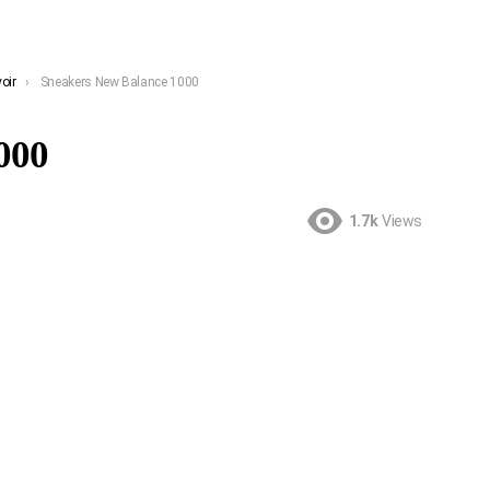
oir
Sneakers New Balance 1000
000
1.7k
Views