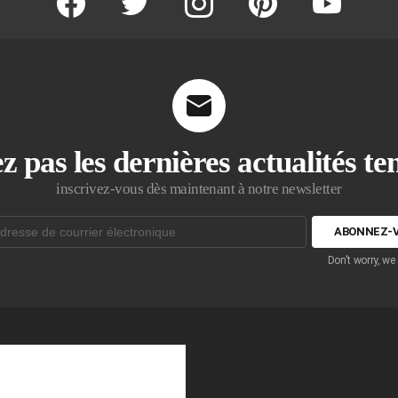
z pas les dernières actualités t
inscrivez-vous dès maintenant à notre newsletter
Don't worry, we
que: