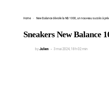
You are here:
Home
New Balance dévoile la NB 1000, un nouveau succès à prév
Sneakers New Balance 1
by
Julien
3 mai 2024, 18 h 02 min