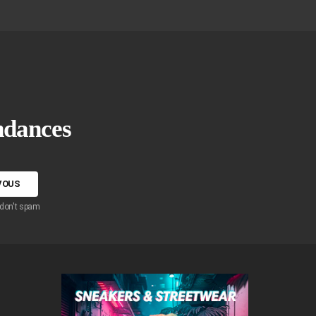
endances
 don't spam