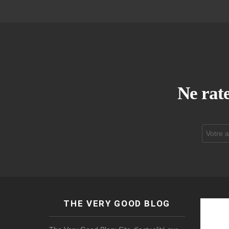
Ne rate
Adresse
de
courrier
électroni
THE VERY GOOD BLOG