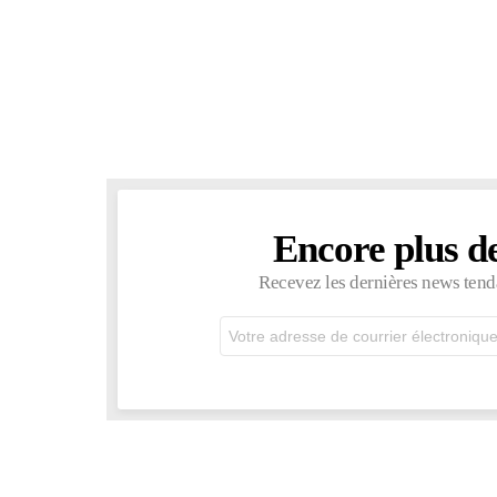
Encore plus d
NEWSLETTER
Recevez les dernières news tend
Adresse
de
courrier
électronique: