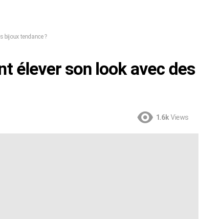
 bijoux tendance ?
élever son look avec des
1.6k
Views