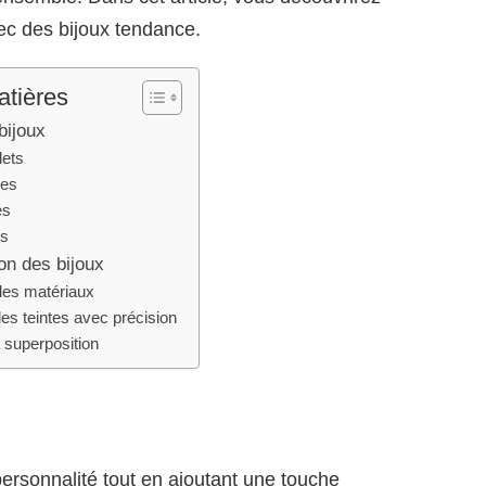
c des bijoux tendance.
atières
bijoux
lets
res
es
rs
on des bijoux
 les matériaux
es teintes avec précision
 superposition
 personnalité tout en ajoutant une touche